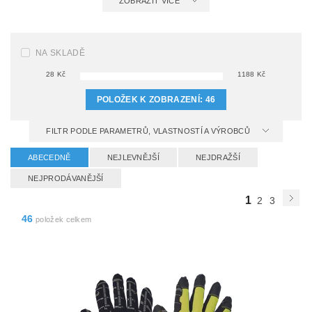
ZOBRAZIT VÍCE
NA SKLADĚ
28
Kč
1188
Kč
POLOŽEK K ZOBRAZENÍ:
46
FILTR PODLE PARAMETRŮ, VLASTNOSTÍ A VÝROBCŮ
ABECEDNĚ
NEJLEVNĚJŠÍ
NEJDRAŽŠÍ
NEJPRODÁVANĚJŠÍ
1
2
3
46
položek celkem