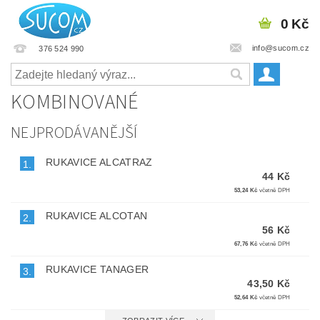
0 Kč
info@sucom.cz
376 524 990
KOMBINOVANÉ
NEJPRODÁVANĚJŠÍ
RUKAVICE ALCATRAZ
1.
44 Kč
53,24 Kč
včetně DPH
RUKAVICE ALCOTAN
2.
56 Kč
67,76 Kč
včetně DPH
RUKAVICE TANAGER
3.
43,50 Kč
52,64 Kč
včetně DPH