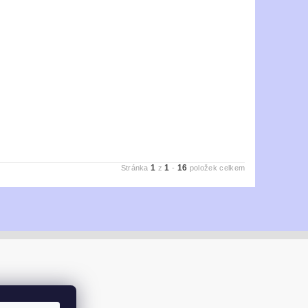
1
1
16
Stránka
z
-
položek celkem