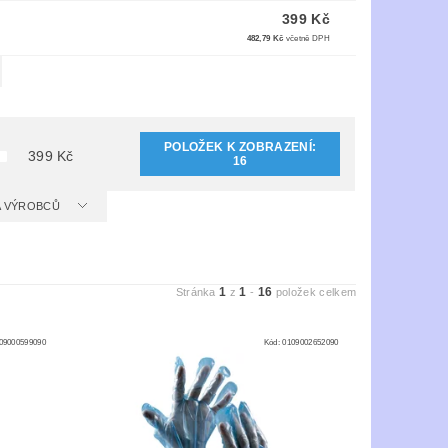
399 Kč
482,79 Kč
včetně DPH
POLOŽEK K ZOBRAZENÍ:
399
Kč
16
 A VÝROBCŮ
1
1
16
Stránka
z
-
položek celkem
09000599090
Kód:
0109002652090