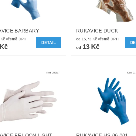
AVICE BARBARY
RUKAVICE DUCK
244,42 Kč včetně DPH
od 15,73 Kč včetně DPH
DETAIL
DE
 Kč
13 Kč
od
Kód:
2535/7 -
Kód:
01
VICE FF LOON LIGHT
RUKAVICE HS-06-001