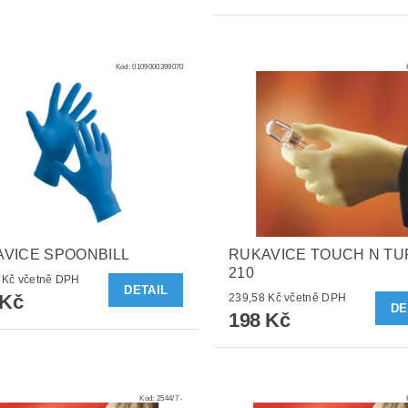
Kód:
0109000399070
VICE SPOONBILL
RUKAVICE TOUCH N TUF
210
130,68 Kč včetně DPH
DETAIL
 Kč
239,58 Kč včetně DPH
DE
198 Kč
Kód:
2544/7 -