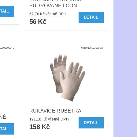
PUDROVANÉ LOON
TAIL
67,76 Kč včetně DPH
DETAIL
56 Kč
09003999070
Kód:
0109003399070
RUKAVICE RUBETRA
NÉ
191,18 Kč včetně DPH
DETAIL
158 Kč
TAIL