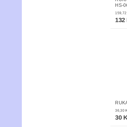
HS-0
132
RUKA
30 