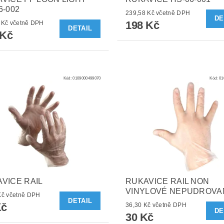
6-002
239,58 Kč včetně DPH
DE
198 Kč
159,72 Kč včetně DPH
DETAIL
 Kč
Kód:
0109000499070
Kód:
01
VICE RAIL
RUKAVICE RAIL NON
VINYLOVÉ NEPUDROVA
36,30 Kč včetně DPH
DETAIL
Kč
36,30 Kč včetně DPH
DE
30 Kč