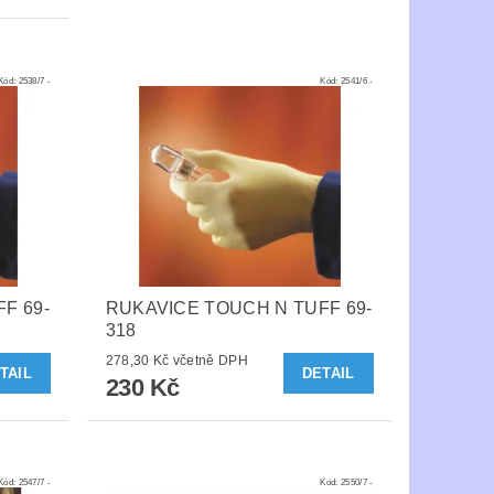
Kód:
2538/7 -
Kód:
2541/6 -
F 69-
RUKAVICE TOUCH N TUFF 69-
318
278,30 Kč včetně DPH
TAIL
DETAIL
230 Kč
Kód:
2547/7 -
Kód:
2550/7 -