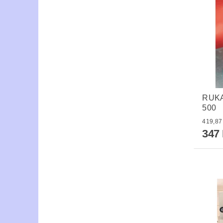
RUKA
500
347