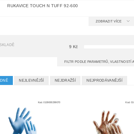
RUKAVICE TOUCH N TUFF 92-600
ZOBRAZIT VÍCE
 SKLADĚ
9
Kč
FILTR PODLE PARAMETRŮ, VLASTNOSTÍ
EDNĚ
NEJLEVNĚJŠÍ
NEJDRAŽŠÍ
NEJPRODÁVANĚJŠÍ
Kód:
0109000299070
Kód:
01