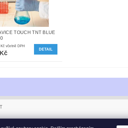
VICE TOUCH TNT BLUE
70
468,27 Kč včetně DPH
DETAIL
 Kč
T
sucom.cz