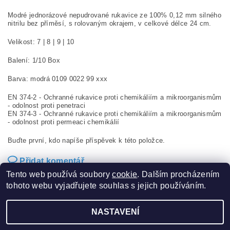
Modré jednorázové nepudrované rukavice ze 100% 0,12 mm silného
nitrilu bez příměsí, s rolovaným okrajem, v celkové délce 24 cm.
Velikost: 7 | 8 | 9 | 10
Balení: 1/10 Box
Barva: modrá 0109 0022 99 xxx
EN 374-2 - Ochranné rukavice proti chemikáliím a mikroorganismům
- odolnost proti penetraci
EN 374-3 - Ochranné rukavice proti chemikáliím a mikroorganismům
- odolnost proti permeaci chemikálií
Buďte první, kdo napíše příspěvek k této položce.
Přidat komentář
Tento web používá soubory
cookie
. Dalším procházením
tohoto webu vyjadřujete souhlas s jejich používáním.
NASTAVENÍ
2026 ©
Sucom production s.r.o.
, všechna práva vyhrazena