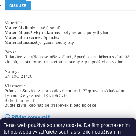
DISKUZE
Materiál:
Materiál dlaně:
umělá semiš
Materiál podšívky rukavice:
polyuretan ,
polyethylen
Materiál rukavice:
Spandex
Materiál manžety:
guma, suchý zip
Popis:
Rukavice z umělého semiše v dlani, Spandexu na hřbetu s chrániči
kloubů, se stahovací manžetou na suchý zip a podšívkou v dlani.
Normy:
EN ISO 21420
Vlastnosti:
Průmysl: Stavba, Automobilový průmysl, Přeprava a skladování
Typ manžety: elastický suchý zip
Balení pro retail
Buďte první, kdo napíše příspěvek k této položce.
Přidat komentář
Tento web používá soubory
cookie
. Dalším procházením
tohoto webu vyjadřujete souhlas s jejich používáním.