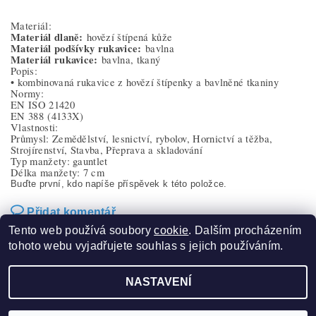
Materiál:
Materiál dlaně:
hovězí štípená kůže
Materiál podšívky rukavice:
bavlna
Materiál rukavice:
bavlna, tkaný
Popis:
• kombinovaná rukavice z hovězí štípenky a bavlněné tkaniny
Normy:
EN ISO 21420
EN 388
(4133X)
Vlastnosti:
Průmysl: Zemědělství, lesnictví, rybolov, Hornictví a těžba,
Strojírenství, Stavba, Přeprava a skladování
Typ manžety: gauntlet
Délka manžety: 7 cm
Buďte první, kdo napíše příspěvek k této položce.
Přidat komentář
Tento web používá soubory
cookie
. Dalším procházením
tohoto webu vyjadřujete souhlas s jejich používáním.
NASTAVENÍ
2026 ©
Sucom production s.r.o.
, všechna práva vyhrazena