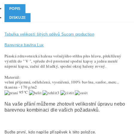
POPIS
DISKUZE
Tabulka velikostí šitých oděvů Sucom production
Barevnice bavlna Lux
Pánská zdravotnická halena volnějšího střihu přes hlavu, překřížený
výstřih do " V ", vpředu dvě prostorné spodní kapsy a jednu menší
náprsní kapsa, zadní díl hladký,
spodní okraj haleny rovný.
Materiál:
velmi příjemná, odlehčená, vysrážená, 100% bavlna, sanfor., merc.,
tkanina - 170 g/m2
95°C
Na vaše přání můžeme zhotovit velikostní úpravu nebo
barevnou kombinaci dle vašich požadavků.
Buďte první, kdo napíše příspěvek k této položce.