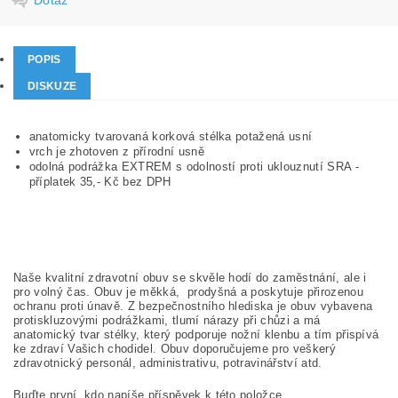
POPIS
DISKUZE
anatomicky tvarovaná korková stélka potažená usní
vrch je zhotoven z přírodní usně
odolná podrážka EXTREM s odolností proti uklouznutí SRA -
příplatek 35,- Kč bez DPH
Naše kvalitní zdravotní obuv se skvěle hodí do zaměstnání, ale i
pro volný čas. Obuv je měkká, prodyšná a poskytuje přirozenou
ochranu proti únavě. Z bezpečnostního hlediska je obuv vybavena
protiskluzovými podrážkami, tlumí nárazy při chůzi a má
anatomický tvar stélky, který podporuje nožní klenbu a tím přispívá
ke zdraví Vašich chodidel. Obuv doporučujeme pro veškerý
zdravotnický personál, administrativu, potravinářství atd.
Buďte první, kdo napíše příspěvek k této položce.