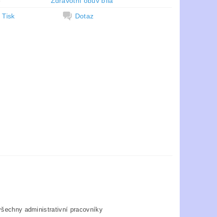
e
Zdravotní obuv bílá
Tisk
Dotaz
všechny administrativní pracovníky