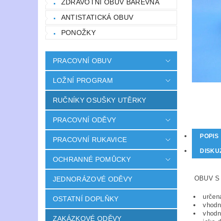
ZDRAVOTNÍ OBUV BAREVNÁ
ANTISTATICKÁ OBUV
PONOŽKY
PRACOVNÍ OBUV
LOŽNÍ PROGRAM
RUČNÍKY OSUŠKY UTĚRKY
PRACOVNÍ ODĚVY
POPIS
PRACOVNÍ RUKAVICE
DISKU
OCHRANNÉ POMŮCKY
OBUV S
JEDNORÁZOVÉ ODĚVY
určená
OSTATNÍ DOPLŇKY
vhodná
vhodná
ZAKÁZKOVÉ ODĚVY