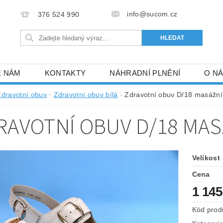
info@sucom.cz
376 524 990
E NÁM
KONTAKTY
NÁHRADNÍ PLNĚNÍ
O N
Zdravotní obuv
Zdravotní obuv bílá
Zdravotní obuv D/18 masážní 
RAVOTNÍ OBUV D/18 MAS
Velikost
Cena
1 145
Kód prod