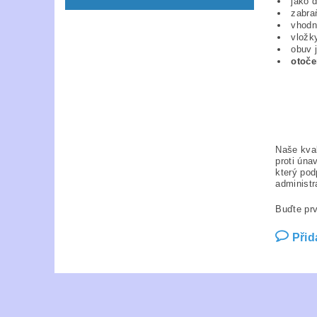
jako d
zabraň
vhodně
vložky
obuv j
otočen
Naše kval
proti úna
který pod
administr
Buďte prv
Přid