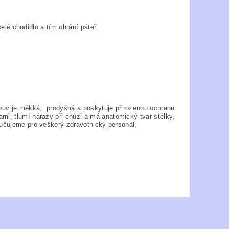
celé chodidlo a tím chrání páteř
Obuv je měkká, prodyšná a poskytuje přirozenou ochranu
mi, tlumí nárazy při chůzi a má anatomický tvar stélky,
ručujeme pro veškerý zdravotnický personál,