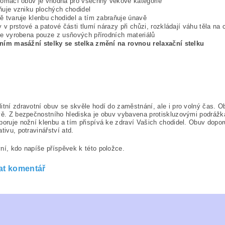
omácí obuv je vhodná pro všechny věkové kategorie
uje vzniku plochých chodidel
 tvaruje klenbu chodidel a tím zabraňuje únavě
 v prstové a patové části tlumí nárazy při chůzi, rozkládají váhu těla na 
e vyrobena pouze z usňových přírodních materiálů
ím masážní stelky se stelka změní na rovnou relaxační stelku
itní zdravotní obuv se skvěle hodí do zaměstnání, ale i pro volný čas. 
vě. Z bezpečnostního hlediska je obuv vybavena protiskluzovými podrážka
poruje nožní klenbu a tím přispívá ke zdraví Vašich chodidel. Obuv dopo
ativu, potravinářství atd.
ní, kdo napíše příspěvek k této položce.
at komentář