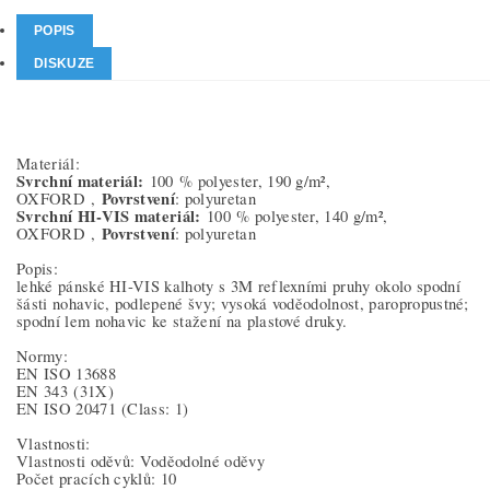
POPIS
DISKUZE
Materiál:
Svrchní materiál:
100 % polyester, 190 g/m²,
Povrstvení
OXFORD ,
: polyuretan
Svrchní HI-VIS materiál:
100 % polyester, 140 g/m²,
Povrstvení
OXFORD ,
: polyuretan
Popis:
lehké pánské HI-VIS kalhoty s 3M reflexními pruhy okolo spodní
šásti nohavic, podlepené švy; vysoká voděodolnost, paropropustné;
spodní lem nohavic ke stažení na plastové druky.
Normy:
EN ISO 13688
EN 343
(31X)
EN ISO 20471
(Class: 1)
Vlastnosti:
Vlastnosti oděvů: Voděodolné oděvy
Počet pracích cyklů: 10