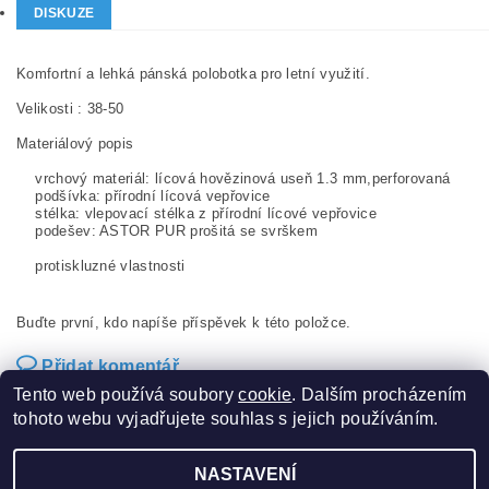
DISKUZE
Komfortní a lehká pánská polobotka pro letní využití.
Velikosti : 38-50
Materiálový popis
vrchový materiál: lícová hovězinová useň 1.3 mm,perforovaná
podšívka: přírodní lícová vepřovice
stélka: vlepovací stélka z přírodní lícové vepřovice
podešev: ASTOR PUR prošitá se svrškem
protiskluzné vlastnosti
Buďte první, kdo napíše příspěvek k této položce.
Přidat komentář
Tento web používá soubory
cookie
. Dalším procházením
tohoto webu vyjadřujete souhlas s jejich používáním.
NASTAVENÍ