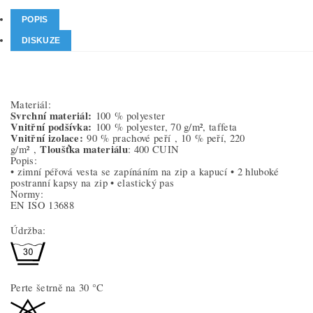
POPIS
DISKUZE
Materiál:
Svrchní materiál:
100 % polyester
Vnitřní podšívka:
100 % polyester, 70 g/m², taffeta
Vnitřní izolace:
90 % prachové peří ,
10 % peří, 220
Tloušťka materiálu
g/m² ,
: 400 CUIN
Popis:
• zimní péřová vesta se zapínáním na zip a kapucí • 2 hluboké
postranní kapsy na zip • elastický pas
Normy:
EN ISO 13688
Údržba:
Perte šetrně na 30 °C