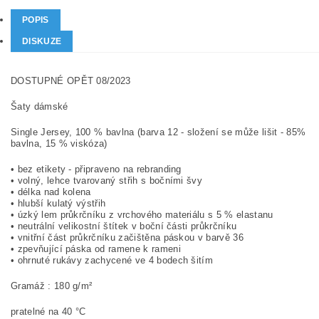
POPIS
DISKUZE
DOSTUPNÉ OPĚT 08/2023
Šaty dámské
Single Jersey, 100 % bavlna (barva 12 - složení se může lišit - 85%
bavlna, 15 % viskóza)
• bez etikety - připraveno na rebranding
• volný, lehce tvarovaný střih s bočními švy
• délka nad kolena
• hlubší kulatý výstřih
• úzký lem průkrčníku z vrchového materiálu s 5 % elastanu
• neutrální velikostní štítek v boční části průkrčníku
• vnitřní část průkrčníku začištěna páskou v barvě 36
• zpevňující páska od ramene k rameni
• ohrnuté rukávy zachycené ve 4 bodech šitím
Gramáž : 180 g/m²
pratelné na 40 °C