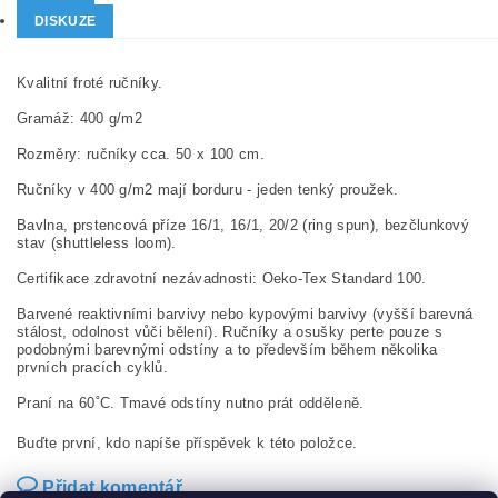
DISKUZE
Kvalitní froté ručníky.
Gramáž: 400 g/m2
Rozměry: ručníky cca. 50 x 100 cm.
Ručníky v 400 g/m2 mají borduru - jeden tenký proužek.
Bavlna, prstencová příze 16/1, 16/1, 20/2 (ring spun), bezčlunkový
stav (shuttleless loom).
Certifikace zdravotní nezávadnosti: Oeko-Tex Standard 100.
Barvené reaktivními barvivy nebo kypovými barvivy (vyšší barevná
stálost, odolnost vůči bělení). Ručníky a osušky perte pouze s
podobnými barevnými odstíny a to především během několika
prvních pracích cyklů.
Praní na 60˚C. Tmavé odstíny nutno prát odděleně.
Buďte první, kdo napíše příspěvek k této položce.
Přidat komentář