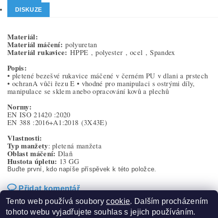
DISKUZE
Materiál:
Materiál máčení:
polyuretan
Materiál rukavice:
HPPE ,
polyester ,
ocel ,
Spandex
Popis:
• pletené bezešvé rukavice máčené v černém PU v dlani a prstech
• ochranA vůči řezu E • vhodné pro manipulaci s ostrými díly,
manipulace se sklem anebo opracování kovů a plechů
Normy:
EN ISO 21420
:2020
EN 388
:2016+A1:2018
(3X43E)
Vlastnosti:
Typ manžety
: pletená manžeta
Oblast máčení:
Dlaň
Hustota úpletu:
13 GG
Buďte první, kdo napíše příspěvek k této položce.
Přidat komentář
Tento web používá soubory
cookie
. Dalším procházením
tohoto webu vyjadřujete souhlas s jejich používáním.