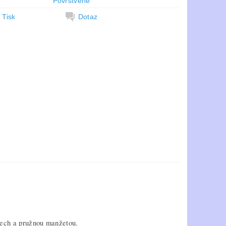
e
Povrstvené
Tisk
Dotaz
stech a pružnou manžetou.