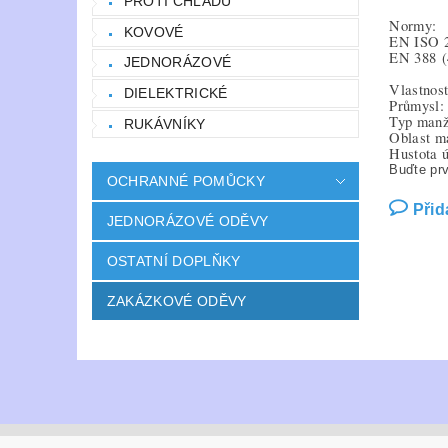
PROTI CHLADU
Normy:
KOVOVÉ
EN ISO 
EN 388
JEDNORÁZOVÉ
Vlastnost
DIELEKTRICKÉ
Průmysl: 
Typ manž
RUKÁVNÍKY
Oblast m
Hustota 
Buďte prv
OCHRANNÉ POMŮCKY
Přid
JEDNORÁZOVÉ ODĚVY
OSTATNÍ DOPLŇKY
ZAKÁZKOVÉ ODĚVY