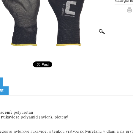
Kategori
ZE
áčení:
polyuretan
 rukavice:
polyamid (nylon), pletený
ezešvé nylonové rukavice, s tenkou vrstvou polyuretanu v dlani a na pr