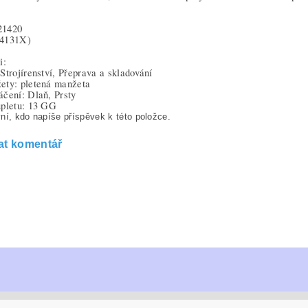
21420
(4131X)
i:
Strojírenství, Přeprava a skladování
ety: pletená manžeta
áčení: Dlaň, Prsty
úpletu: 13 GG
ní, kdo napíše příspěvek k této položce.
at komentář