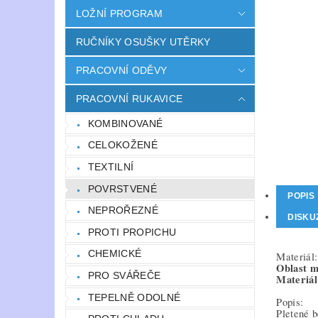
LOŽNÍ PROGRAM
RUČNÍKY OSUŠKY UTĚRKY
PRACOVNÍ ODĚVY
PRACOVNÍ RUKAVICE
KOMBINOVANÉ
CELOKOŽENÉ
TEXTILNÍ
POVRSTVENÉ
POPIS
NEPROŘEZNÉ
DISKU
PROTI PROPICHU
CHEMICKÉ
Materiál:
Oblast m
PRO SVÁŘEČE
Materiál
TEPELNĚ ODOLNÉ
Popis:
Pletené b