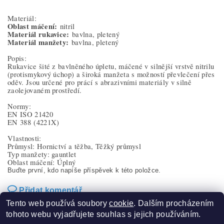
Materiál:
Oblast máčení:
nitril
Materiál rukavice:
bavlna, pletený
Materiál manžety:
bavlna, pletený
Popis:
Rukavice šité z bavlněného úpletu, máčené v silnější vrstvě nitrilu
(protismykový úchop) a široká manžeta s možností převlečení přes
oděv. Jsou určené pro prácí s abrazivními materiály v silně
zaolejovaném prostředí.
Normy:
EN ISO 21420
EN 388
(4221X)
Vlastnosti:
Průmysl: Hornictví a těžba, Těžký průmysl
Typ manžety: gauntlet
Oblast máčení: Úplný
Buďte první, kdo napíše příspěvek k této položce.
Přidat komentář
Tento web používá soubory
cookie
. Dalším procházením
tohoto webu vyjadřujete souhlas s jejich používáním.