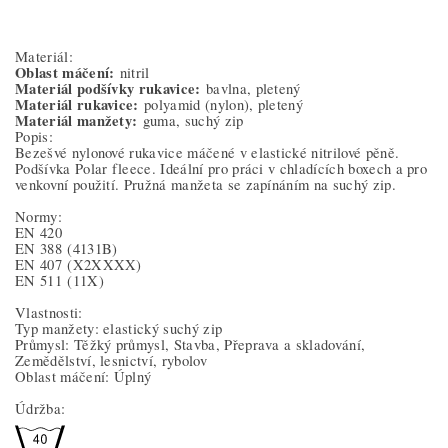
Materiál:
Oblast máčení:
nitril
Materiál podšívky rukavice:
bavlna, pletený
Materiál rukavice:
polyamid (nylon), pletený
Materiál manžety:
guma, suchý zip
Popis:
Bezešvé nylonové rukavice máčené v elastické nitrilové pěně.
Podšívka Polar fleece. Ideální pro práci v chladících boxech a pro
venkovní použití. Pružná manžeta se zapínáním na suchý zip.
Normy:
EN 420
EN 388
(4131B)
EN 407
(X2XXXX)
EN 511
(11X)
Vlastnosti:
Typ manžety: elastický suchý zip
Průmysl: Těžký průmysl, Stavba, Přeprava a skladování,
Zemědělství, lesnictví, rybolov
Oblast máčení: Úplný
Údržba: