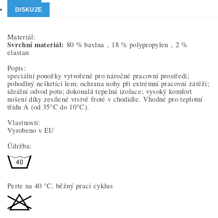
DISKUZE
Materiál:
Svrchní materiál:
80 % bavlna ,
18 % polypropylen ,
2 %
elastan
Popis:
speciální ponožky vytvořené pro náročné pracovní prostředí;
pohodlný neškrtící lem; ochrana nohy při extrémní pracovní zátěži;
ideální odvod potu; dokonalá tepelná izolace; vysoký komfort
nošení díky zesílené vrstvě froté v chodidle. Vhodné pro teplotní
třídu A (od 35°C do 10°C).
Vlastnosti:
Vyrobeno v EU
Údržba:
Perte na 40 °C, běžný prací cyklus