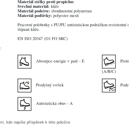
Materiál stélky proti propichu:
Svrchní materiál:
kůže
Materiál podešve:
dvouhustotní polyuretan
Materiál podšívky:
polyester mesh
Pracovní polobotky s PU/PU antistatickou podrážkou rezistentní o
štípaná kůže.
EN ISO 20347
(O1 FO SRC)
:
Absorpce energie v patě - E
Prot
(A/B/C)
Prodyšný svršek
Pode
Antistatická obuv - A
ní, kdo napíše příspěvek k této položce.