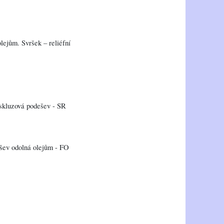
lejům. Svršek – reliéfní
iskluzová podešev - SR
šev odolná olejům - FO