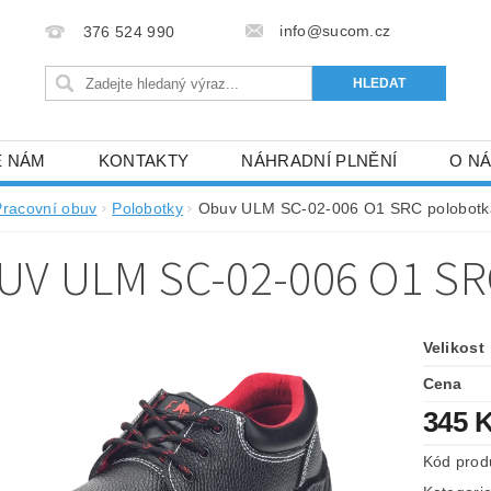
info@sucom.cz
376 524 990
E NÁM
KONTAKTY
NÁHRADNÍ PLNĚNÍ
O N
Pracovní obuv
Polobotky
Obuv ULM SC-02-006 O1 SRC polobotk
UV ULM SC-02-006 O1 S
Velikost
Cena
345 
Kód prod