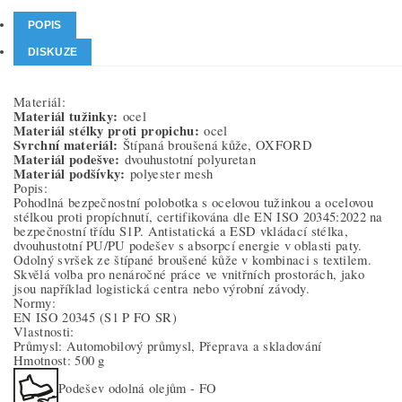
POPIS
DISKUZE
Materiál:
Materiál tužinky:
ocel
Materiál stélky proti propichu:
ocel
Svrchní materiál:
Štípaná broušená kůže, OXFORD
Materiál podešve:
dvouhustotní polyuretan
Materiál podšívky:
polyester mesh
Popis:
Pohodlná bezpečnostní polobotka s ocelovou tužinkou a ocelovou
stélkou proti propíchnutí, certifikována dle EN ISO 20345:2022 na
bezpečnostní třídu S1P. Antistatická a ESD vkládací stélka,
dvouhustotní PU/PU podešev s absorpcí energie v oblasti paty.
Odolný svršek ze štípané broušené kůže v kombinaci s textilem.
Skvělá volba pro nenáročné práce ve vnitřních prostorách, jako
jsou například logistická centra nebo výrobní závody.
Normy:
EN ISO 20345
(S1 P FO SR)
Vlastnosti:
Průmysl: Automobilový průmysl, Přeprava a skladování
Hmotnost: 500 g
Podešev odolná olejům - FO