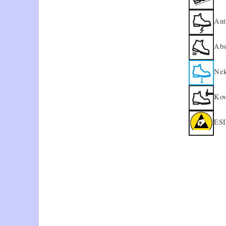
Ant
Abs
Nek
Kov
ESD