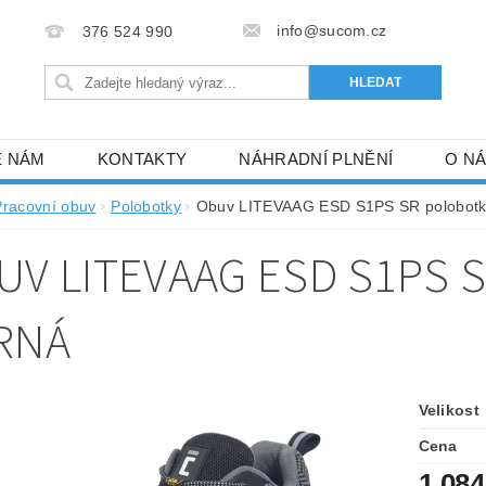
info@sucom.cz
376 524 990
E NÁM
KONTAKTY
NÁHRADNÍ PLNĚNÍ
O N
Pracovní obuv
Polobotky
Obuv LITEVAAG ESD S1PS SR polobotk
UV LITEVAAG ESD S1PS 
RNÁ
Velikost
Cena
1 084