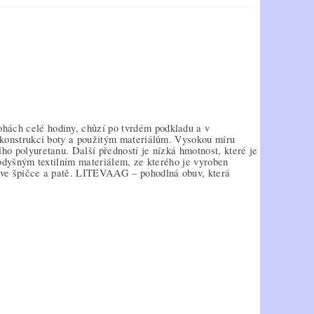
hách celé hodiny, chůzí po tvrdém podkladu a v
y konstrukci boty a použitým materiálům. Vysokou míru
ho polyuretanu. Další předností je nízká hmotnost, které je
rodyšným textilním materiálem, ze kterého je vyroben
– ve špičce a patě. LITEVAAG – pohodlná obuv, která