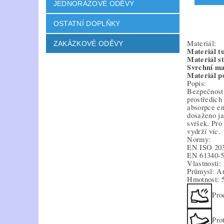
JEDNORÁZOVÉ ODĚVY
OSTATNÍ DOPLŇKY
Materiál:
ZAKÁZKOVÉ ODĚVY
Materiál t
Materiál st
Svrchní ma
Materiál p
Popis:
Bezpečnostn
prostředích
absorpce en
dosaženo ja
svršek. Pro
vydrží víc.
Normy:
EN ISO 20
EN 61340-
Vlastnosti:
Průmysl: Au
Hmotnost: 
Pro
Pro