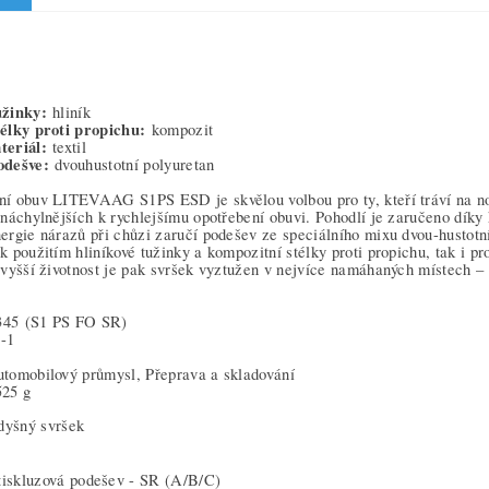
užinky:
hliník
élky proti propichu:
kompozit
teriál:
textil
odešve:
dvouhustotní polyuretan
í obuv LITEVAAG S1PS ESD je skvělou volbou pro ty, kteří tráví na no
 náchylnějších k rychlejšímu opotřebení obuvi. Pohodlí je zaručeno dík
ergie nárazů při chůzi zaručí podešev ze speciálního mixu dvou-hustotní
k použitím hliníkové tužinky a kompozitní stélky proti propichu, tak i p
 vyšší životnost je pak svršek vyztužen v nejvíce namáhaných místech 
345
(S1 PS FO SR)
5-1
tomobilový průmysl, Přeprava a skladování
525 g
dyšný svršek
tiskluzová podešev - SR (A/B/C)