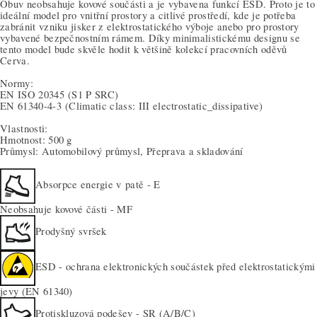
Obuv neobsahuje kovové součásti a je vybavena funkcí ESD. Proto je to
ideální model pro vnitřní prostory a citlivé prostředí, kde je potřeba
zabránit vzniku jisker z elektrostatického výboje anebo pro prostory
vybavené bezpečnostním rámem. Díky minimalistickému designu se
tento model bude skvěle hodit k většině kolekcí pracovních oděvů
Cerva.
Normy:
EN ISO 20345
(S1 P SRC)
EN 61340-4-3
(Climatic class: III electrostatic_dissipative)
Vlastnosti:
Hmotnost: 500 g
Průmysl: Automobilový průmysl, Přeprava a skladování
Absorpce energie v patě - E
Neobsahuje kovové části - MF
Prodyšný svršek
ESD - ochrana elektronických součástek před elektrostatickými
jevy (EN 61340)
Protiskluzová podešev - SR (A/B/C)