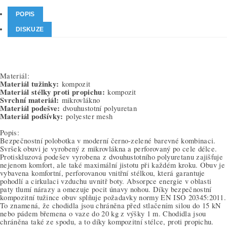
POPIS
DISKUZE
Materiál:
Materiál tužinky:
kompozit
Materiál stélky proti propichu:
kompozit
Svrchní materiál:
mikrovlákno
Materiál podešve:
dvouhustotní polyuretan
Materiál podšívky:
polyester mesh
Popis:
Bezpečnostní polobotka v moderní černo-zelené barevné kombinaci.
Svršek obuvi je vyrobený z mikrovlákna a perforovaný po cele délce.
Protiskluzová podešev vyrobena z dvouhustotního polyuretanu zajišťuje
nejenom komfort, ale také maximální jistotu při každém kroku. Obuv je
vybavena komfortní, perforovanou vnitřní stélkou, která garantuje
pohodlí a cirkulaci vzduchu uvnitř boty. Absorpce energie v oblasti
paty tlumí nárazy a omezuje pocit únavy nohou. Díky bezpečnostní
kompozitní tužince obuv splňuje požadavky normy EN ISO 20345:2011.
To znamená, že chodidla jsou chráněna před stlačením silou do 15 kN
nebo pádem břemena o vaze do 20 kg z výšky 1 m. Chodidla jsou
chráněna také ze spodu, a to díky kompozitní stélce, proti propichu.