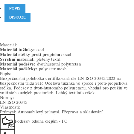
POPIS
DISKUZE
Materiál:
Materiál tužinky:
ocel
Materiál stélky proti propichu:
ocel
Svrchní materiál:
pletený textil
Materiál podešve:
dvouhustotní polyuretan
Materiál podšívky:
polyester mesh
Popis:
Bezpečnostní polobotka certifikovaná dle EN ISO 20345:2022 na
bezpečnostní třídu S1P. Ocelová tužinka ve špičce i proti-propichová
stélka. Podešev z dvou-hustotního polyuretanu, vhodná pro použití ve
vnitřních suchých prostorách. Lehký textilní svršek.
Normy:
EN ISO 20345
Vlastnosti:
Průmysl: Automobilový průmysl, Přeprava a skladování
Podešev odolná olejům - FO