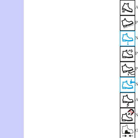
A
P
N
P
P
N
A
N
O