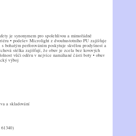
Safety je synonymem pro spolehlivou a mimořádně
riéru • podešev Microlight z dvouhustotního PU zajišťuje
a s bohatým perforováním poskytuje skvělou prodyšnost a
ichová stélka zajišťují, že obuv je zcela bez kovových
odolnost vůči oděru v nejvíce namáhané části boty • obuv
ický výboj
va a skladování
N 61340)