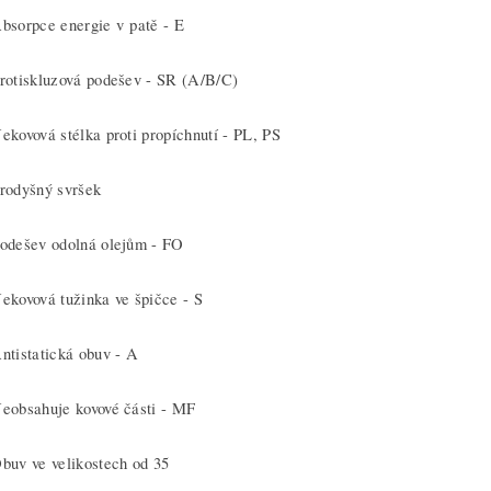
bsorpce energie v patě - E
rotiskluzová podešev - SR (A/B/C)
ekovová stélka proti propíchnutí - PL, PS
rodyšný svršek
odešev odolná olejům - FO
ekovová tužinka ve špičce - S
ntistatická obuv - A
eobsahuje kovové části - MF
buv ve velikostech od 35