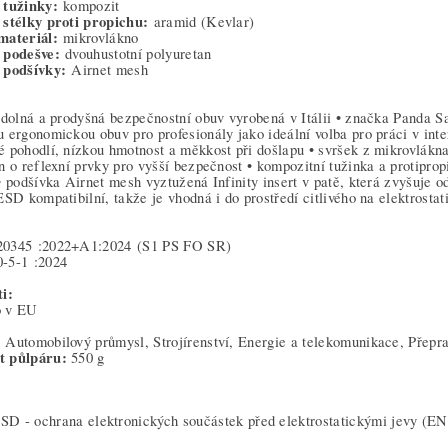
 tužinky:
kompozit
 stélky proti propichu:
aramid (Kevlar)
materiál:
mikrovlákno
 podešve:
dvouhustotní polyuretan
 podšívky:
Airnet mesh
odolná a prodyšná bezpečnostní obuv vyrobená v Itálii • značka Panda 
 ergonomickou obuv pro profesionály jako ideální volba pro práci v inte
 pohodlí, nízkou hmotnost a měkkost při došlapu • svršek z mikrovlákn
n o reflexní prvky pro vyšší bezpečnost • kompozitní tužinka a protiprop
• podšívka Airnet mesh vyztužená Infinity insert v patě, která zvyšuje 
ESD kompatibilní, takže je vhodná i do prostředí citlivého na elektrostat
20345
:2022+A1:2024
(S1 PS FO SR)
-5-1
:2024
i:
o v EU
:
Automobilový průmysl, Strojírenství, Energie a telekomunikace, Přepra
t půlpáru:
550 g
SD - ochrana elektronických součástek před elektrostatickými jevy (E