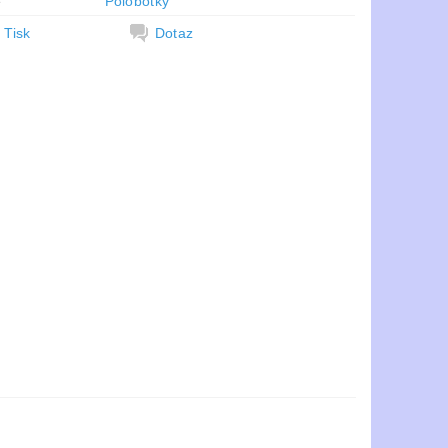
e
Polobotky
Tisk
Dotaz