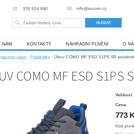
info@sucom.cz
376 524 990
E NÁM
KONTAKTY
NÁHRADNÍ PLNĚNÍ
O N
Pracovní obuv
Polobotky
Obuv COMO MF ESD S1PS SR polobot
UV COMO MF ESD S1PS 
Velikost
Cena
773 
Kód prod