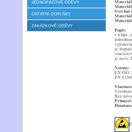
Materiál
JEDNORÁZOVÉ ODĚVY
Materiál
Svrchní 
OSTATNÍ DOPLŇKY
Materiál
Materiál
ZAKÁZKOVÉ ODĚVY
Popis:
• lehká, 
pohodlnou
výjimečné
je doplně
součástí 
je navíc 
Normy:
EN ISO 
EN 61340
Vlastnost
Vyroben
Bez kovu
Průmysl
Hmotnos
E