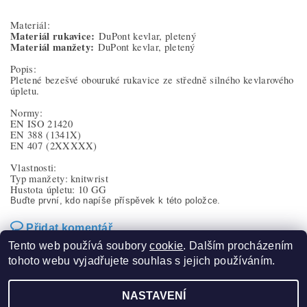
Materiál:
Materiál rukavice:
DuPont kevlar, pletený
Materiál manžety:
DuPont kevlar, pletený
Popis:
Pletené bezešvé obouruké rukavice ze středně silného kevlarového
úpletu.
Normy:
EN ISO 21420
EN 388
(1341X)
EN 407
(2XXXXX)
Vlastnosti:
Typ manžety: knitwrist
Hustota úpletu: 10 GG
Buďte první, kdo napíše příspěvek k této položce.
Přidat komentář
Tento web používá soubory
cookie
. Dalším procházením
tohoto webu vyjadřujete souhlas s jejich používáním.
NASTAVENÍ