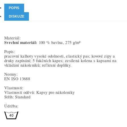
POPIS
DISKUZE
Materiál:
Svrchní materiál:
100 % bavlna, 275 g/m²
Popis:
pracovní kalhoty vysoké odolnosti, elastický pas; kovové zipy a
druky zapínání; 5 fukčních kapes; zesílená kolena s kapsami na
vkládání nákoleníků; reflexní doplňky.
Normy:
EN ISO 13688
Vlastnosti:
Vlastnosti oděvů: Kapsy pro nákoleníky
Střih: Standard
Údržba: