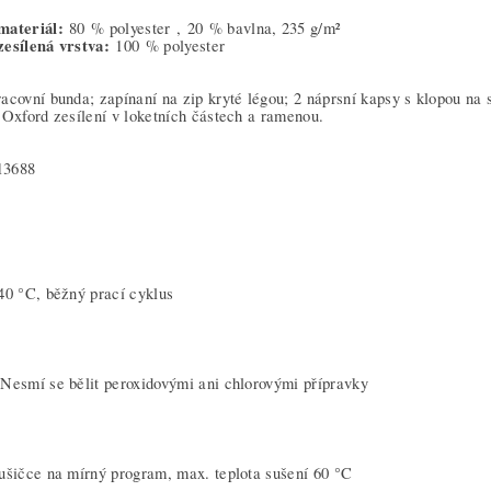
materiál:
80 % polyester ,
20 % bavlna, 235 g/m²
zesílená vrstva:
100 % polyester
acovní bunda; zapínaní na zip kryté légou; 2 náprsní kapsy s klopou na 
 Oxford zesílení v loketních částech a ramenou.
13688
 40 °C, běžný prací cyklus
Nesmí se bělit peroxidovými ani chlorovými přípravky
ušičce na mírný program, max. teplota sušení 60 °C