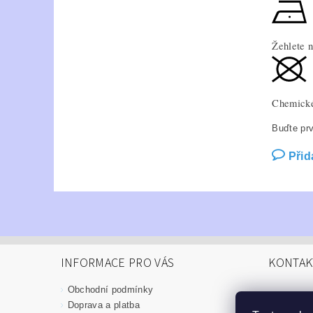
Žehlete 
Chemické
Buďte prv
Přid
INFORMACE PRO VÁS
KONTAK
Obchodní podmínky
info
@
Doprava a platba