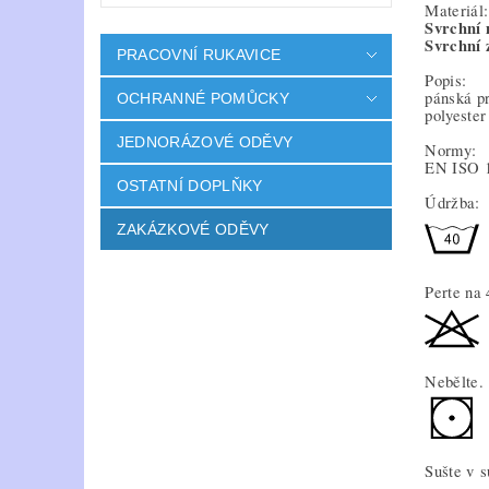
Materiál:
Svrchní 
Svrchní 
PRACOVNÍ RUKAVICE
Popis:
pánská pr
OCHRANNÉ POMŮCKY
polyester
JEDNORÁZOVÉ ODĚVY
Normy:
EN ISO 
OSTATNÍ DOPLŇKY
Údržba:
ZAKÁZKOVÉ ODĚVY
Perte na
Nebělte. 
Sušte v s