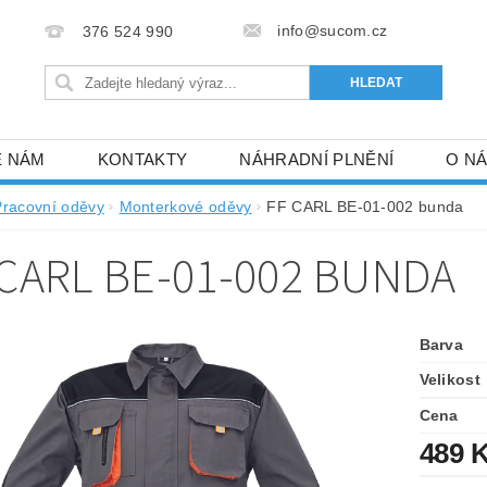
info@sucom.cz
376 524 990
E NÁM
KONTAKTY
NÁHRADNÍ PLNĚNÍ
O N
Pracovní oděvy
Monterkové oděvy
FF CARL BE-01-002 bunda
 CARL BE-01-002 BUNDA
Barva
Velikost
Cena
489 