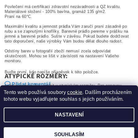
Povlečení má certifikaci zdravotní nezávadnosti a QZ kvalitu.
Materiálové složení - 100% bavlna, gramáž 135 g/m2.
Praní na 60°C.
Maximální kvalitu a jemnost prádla Vám zaručí praní zásadně po
rubu a se zapnutými knoflíky. Barevné prádlo pereme v prášku na
jemné a barevné prádlo. Sušte v závěsu. Pokud budete dodržovat
tato doporučení, naše výrobky Vám budou dělat dlouho radost.
Odstíny barev u fotografií zboží nemusí zcela odpovídat
skutečnosti. Mohou se lišit v závislosti na nastavení Vašeho
monitoru.
Buďte první, kdo napíše příspěvek k této položce.
ATYPICKÉ ROZMĚRY:
Přidat komentář
Ložní soupravu lze vyrobit v atypickém rozměru. Pro cenovou
kalkulaci nás neváhejte kontaktovat.
Tento web používá soubory
cookie
. Dalším procházením
tohoto webu vyjadřujete souhlas s jejich používáním.
NASTAVENÍ
2026 ©
Sucom production s.r.o.
, všechna práva vyhrazena
Vytvořil Shoptet
SOUHLASÍM