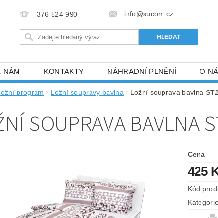
info@sucom.cz
376 524 990
E NÁM
KONTAKTY
NÁHRADNÍ PLNĚNÍ
O N
Ložní program
Ložní soupravy bavlna
Ložní souprava bavlna ST
ŽNÍ SOUPRAVA BAVLNA S
Cena
425 
Kód prod
Kategori