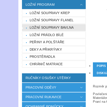
LOŽNÍ PROGRAM
LOŽNÍ SOUPRAVY KREP
LOŽNÍ SOUPRAVY FLANEL
LOŽNÍ SOUPRAVY BAVLNA
LOŽNÍ PRÁDLO BÍLÉ
PEŘINY A POLŠTÁŘE
DEKY A PŘIKRÝVKY
PROSTĚRADLA
CHRÁNIČ MATRACE
POPIS
DISKU
RUČNÍKY OSUŠKY UTĚRKY
Rozměr po
PRACOVNÍ ODĚVY
Povlečení
PRACOVNÍ RUKAVICE
Materiálo
Praní na 
OCHRANNÉ POMŮCKY