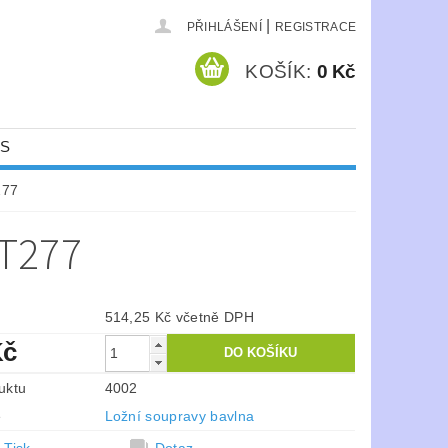
|
PŘIHLÁŠENÍ
REGISTRACE
KOŠÍK:
0 Kč
ÁS
277
T277
514,25 Kč včetně DPH
Kč
uktu
4002
e
Ložní soupravy bavlna