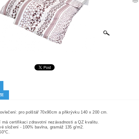
ZE
vlečení: pro polštář 70x90cm a přikrývku 140 x 200 cm.
 má certifikaci zdravotní nezávadnosti a QZ kvalitu.
vé složení - 100% bavlna, gramáž 135 g/m2.
60°C.