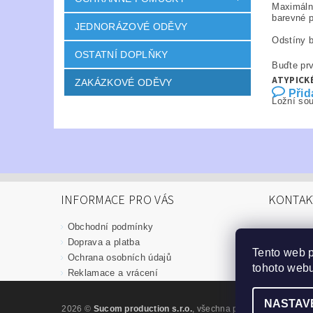
Maximální
barevné p
JEDNORÁZOVÉ ODĚVY
Odstíny b
OSTATNÍ DOPLŇKY
Buďte prv
ATYPICK
ZAKÁZKOVÉ ODĚVY
Přid
Ložní sou
INFORMACE PRO VÁS
KONTAK
Obchodní podmínky
info
@
Doprava a platba
Tento web 
376 52
Ochrana osobních údajů
tohoto webu
Reklamace a vrácení
NASTAV
2026 ©
Sucom production s.r.o.
, všechna práva vyhrazena