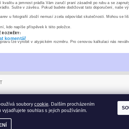
 kvalitu a jemnost prádla Vám zaručí praní zásadně po rubu a se zapnut
rádlo. Sušte v závěsu. Pokud budete dodržovat tato doporučení, naše v
arev u fotografií zboží nemusí zcela odpovídat skutečnosti. Mohou se liš
ní, kdo napíše příspěvek k této položce.
É ROZMĚRY:
at komentář
pravu lze vyrobit v atypickém rozměru. Pro cenovou kalkulaci nás neváhe
T
sucom.cz
používá soubory
cookie
. Dalším procházením
4 990
SO
 vyjadřujete souhlas s jejich používáním.
ENÍ