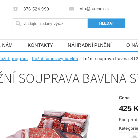
info@sucom.cz
376 524 990
E NÁM
KONTAKTY
NÁHRADNÍ PLNĚNÍ
O N
Ložní program
Ložní soupravy bavlna
Ložní souprava bavlna ST
ŽNÍ SOUPRAVA BAVLNA S
Cena
425 
Kód prod
Kategori