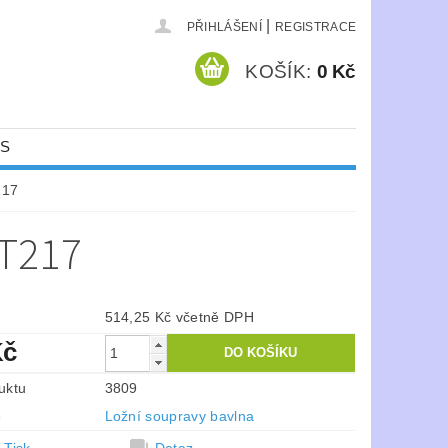
|
PŘIHLÁŠENÍ
REGISTRACE
KOŠÍK:
0 Kč
ÁS
217
T217
514,25 Kč včetně DPH
Kč
uktu
3809
e
Ložní soupravy bavlna