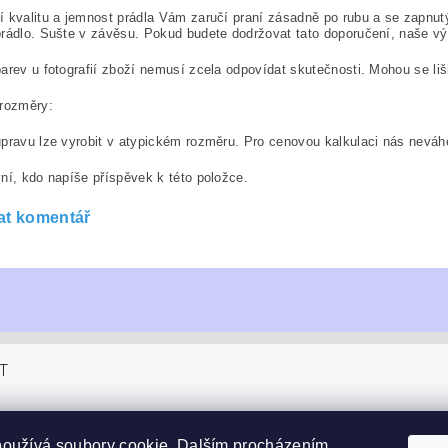
 kvalitu a jemnost prádla Vám zaručí praní zásadně po rubu a se zapnut
rádlo. Sušte v závěsu. Pokud budete dodržovat tato doporučení, naše v
arev u fotografií zboží nemusí zcela odpovídat skutečnosti. Mohou se liš
 rozměry:
pravu lze vyrobit v atypickém rozměru. Pro cenovou kalkulaci nás neváhe
ní, kdo napíše příspěvek k této položce.
at komentář
T
sucom.cz
používá soubory
cookie
. Dalším procházením
4 990