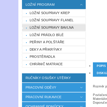
LOŽNÍ PROGRAM
LOŽNÍ SOUPRAVY KREP
LOŽNÍ SOUPRAVY FLANEL
LOŽNÍ SOUPRAVY BAVLNA
LOŽNÍ PRÁDLO BÍLÉ
PEŘINY A POLŠTÁŘE
DEKY A PŘIKRÝVKY
PROSTĚRADLA
CHRÁNIČ MATRACE
POPIS
DISKU
RUČNÍKY OSUŠKY UTĚRKY
Rozměr po
PRACOVNÍ ODĚVY
Povlečení
PRACOVNÍ RUKAVICE
Materiálo
Doporuče
OCHRANNÉ POMŮCKY