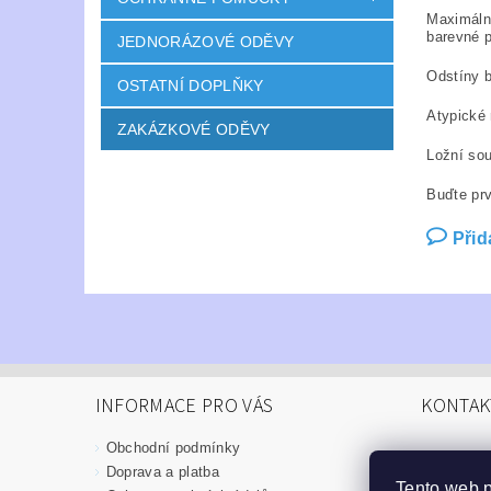
Maximální
barevné p
JEDNORÁZOVÉ ODĚVY
Odstíny b
OSTATNÍ DOPLŇKY
Atypické
ZAKÁZKOVÉ ODĚVY
Ložní sou
Buďte prv
Přid
INFORMACE PRO VÁS
KONTAK
Obchodní podmínky
info
@
Doprava a platba
Tento web 
376 52