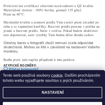
Povlečení má certifikaci zdravotní nezávadnosti a QZ kvalitu.
Materiálové složení - 100% bavlna, gramáž 135 g/m2.
Praní na 60°C.
Maximální kvalitu a jemnost prádla Vám zaručí praní zásadně po
rubu a se zapnutými knoflíky. Barevné prádlo pereme v prášku na
jemné a barevné prádlo. Sušte v závěsu. Pokud budete dodržovat
tato doporučení, naše výrobky Vám budou dělat dlouho radost.
Odstíny barev u fotografií zboží nemusí zcela odpovídat
skutečnosti. Mohou se lišit v závislosti na nastavení Vašeho
monitoru.
Buďte první, kdo napíše příspěvek k této položce.
ATYPICKÉ ROZMĚRY:
Přidat komentář
Ložní soupravu lze vyrobit v atypickém rozměru. Pro
Tento web používá soubory
cookie
. Dalším procházením
cenovou kalkulaci nás neváhejte kontaktovat.
tohoto webu vyjadřujete souhlas s jejich používáním.
NASTAVENÍ
2026 ©
Sucom production s.r.o.
, všechna práva vyhrazena