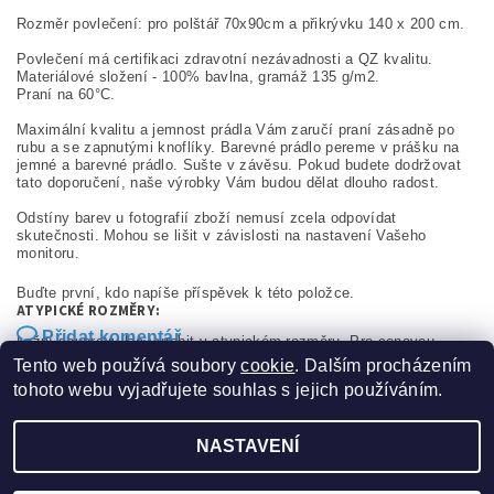
Rozměr povlečení: pro polštář 70x90cm a přikrývku 140 x 200 cm.
Povlečení má certifikaci zdravotní nezávadnosti a QZ kvalitu.
Materiálové složení - 100% bavlna, gramáž 135 g/m2.
Praní na 60°C.
Maximální kvalitu a jemnost prádla Vám zaručí praní zásadně po
rubu a se zapnutými knoflíky. Barevné prádlo pereme v prášku na
jemné a barevné prádlo. Sušte v závěsu. Pokud budete dodržovat
tato doporučení, naše výrobky Vám budou dělat dlouho radost.
Odstíny barev u fotografií zboží nemusí zcela odpovídat
skutečnosti. Mohou se lišit v závislosti na nastavení Vašeho
monitoru.
Buďte první, kdo napíše příspěvek k této položce.
ATYPICKÉ ROZMĚRY:
Přidat komentář
Ložní soupravu lze vyrobit v atypickém rozměru. Pro cenovou
kalkulaci nás neváhejte kontaktovat.
Tento web používá soubory
cookie
. Dalším procházením
tohoto webu vyjadřujete souhlas s jejich používáním.
NASTAVENÍ
2026 ©
Sucom production s.r.o.
, všechna práva vyhrazena