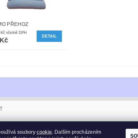
MO PŘEHOZ
526,35 Kč včetně DPH
DETAIL
 Kč
T
sucom.cz
používá soubory
cookie
. Dalším procházením
4 990
SO