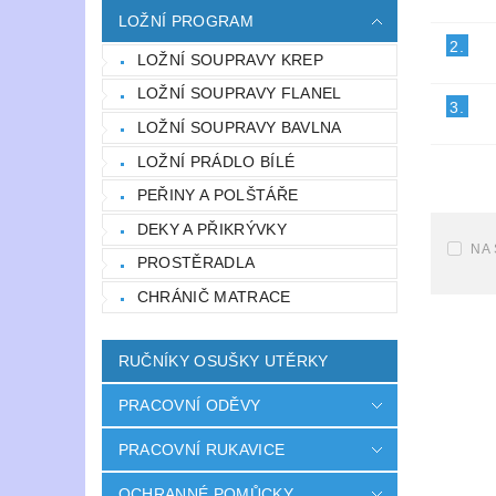
LOŽNÍ PROGRAM
2.
LOŽNÍ SOUPRAVY KREP
LOŽNÍ SOUPRAVY FLANEL
3.
LOŽNÍ SOUPRAVY BAVLNA
LOŽNÍ PRÁDLO BÍLÉ
PEŘINY A POLŠTÁŘE
DEKY A PŘIKRÝVKY
NA
PROSTĚRADLA
CHRÁNIČ MATRACE
RUČNÍKY OSUŠKY UTĚRKY
PRACOVNÍ ODĚVY
PRACOVNÍ RUKAVICE
OCHRANNÉ POMŮCKY