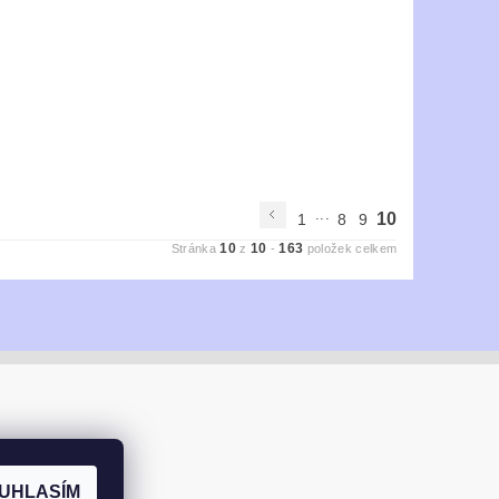
...
10
1
8
9
10
10
163
Stránka
z
-
položek celkem
UHLASÍM