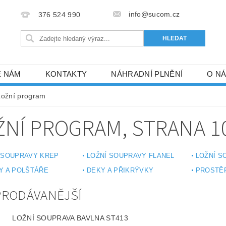
info@sucom.cz
376 524 990
E NÁM
KONTAKTY
NÁHRADNÍ PLNĚNÍ
O N
Ložní program
ŽNÍ PROGRAM
, STRANA 1
 SOUPRAVY KREP
LOŽNÍ SOUPRAVY FLANEL
LOŽNÍ S
Y A POLŠTÁŘE
DEKY A PŘIKRÝVKY
PROSTĚ
PRODÁVANĚJŠÍ
LOŽNÍ SOUPRAVA BAVLNA ST413