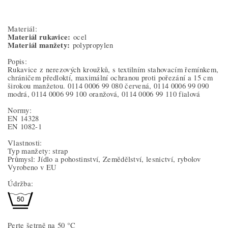
Materiál:
Materiál rukavice:
ocel
Materiál manžety:
polypropylen
Popis:
Rukavice z nerezových kroužků, s textilním stahovacím řemínkem,
chráničem předloktí, maximální ochranou proti pořezání a 15 cm
širokou manžetou. 0114 0006 99 080 červená, 0114 0006 99 090
modrá, 0114 0006 99 100 oranžová, 0114 0006 99 110 fialová
Normy:
EN 14328
EN 1082-1
Vlastnosti:
Typ manžety: strap
Průmysl: Jídlo a pohostinství, Zemědělství, lesnictví, rybolov
Vyrobeno v EU
Údržba:
Perte šetrně na 50 °C