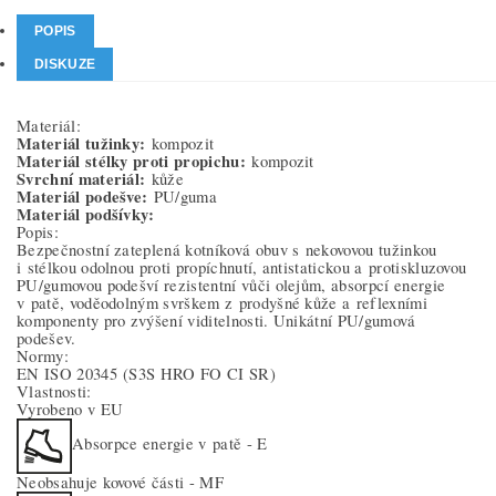
POPIS
DISKUZE
Materiál:
Materiál tužinky:
kompozit
Materiál stélky proti propichu:
kompozit
Svrchní materiál:
kůže
Materiál podešve:
PU/guma
Materiál podšívky:
Popis:
Bezpečnostní zateplená kotníková obuv s nekovovou tužinkou
i stélkou odolnou proti propíchnutí, antistatickou a protiskluzovou
PU/gumovou podešví rezistentní vůči olejům, absorpcí energie
v patě, voděodolným svrškem z prodyšné kůže a reflexními
komponenty pro zvýšení viditelnosti. Unikátní PU/gumová
podešev.
Normy:
EN ISO 20345
(S3S HRO FO CI SR)
Vlastnosti:
Vyrobeno v EU
Absorpce energie v patě - E
Neobsahuje kovové části - MF