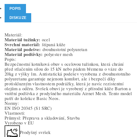
POPIS
DISKUZE
Materiál:
Materiál tužinky:
ocel
Svrchní materiál:
štípaná kůže
Materiál podešve:
dvouhustotní polyuretan
Materiál podšívky:
polyester mesh
Popis:
Bezpečnostní kotníková obuv s ocelovou tužinkou, která chrání
před stlačením silou do 15 kN nebo pádem břemena o váze do
20kg z výšky 1m. Antistatická podešev vyrobena z dvouhustotního
polyuretanu garantuje nejenom komfort, ale i bezpečí díky
protiskluzným vlastnostem podrážky, která je navíc rezistentní
olejům a oděru. Svršek obuvi je vyrobený z přírodní kůže Barton a
vnitřní podšívka z prodyšného materiálu Airnet Mesh. Tento model
patří do kolekce Basic Neos.
Normy:
EN ISO 20345
(S1 SRC)
Vlastnosti:
Průmysl: Přeprava a skladování, Stavba
Vyrobeno v EU
Prodyšný svršek