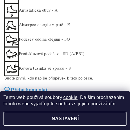
Antistatická obuv - A
Absorpce energie v patě - E
Podešev odolná olejům - FO
Protiskluzová podešev - SR (A/B/C)
Kovová tužinka ve špičce - S
Buďte první, kdo napíše příspěvek k této položce.
Přidat komentář
Tento web používá soubory
cookie
. Dalším procházením
tohoto webu vyjadřujete souhlas s jejich používáním.
NASTAVENÍ
2026 ©
Sucom production s.r.o.
, všechna práva vyhrazena