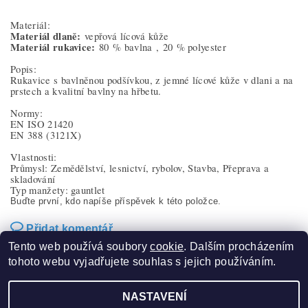
Materiál:
Materiál dlaně:
vepřová lícová kůže
Materiál rukavice:
80 % bavlna ,
20 % polyester
Popis:
Rukavice s bavlněnou podšívkou, z jemné lícové kůže v dlani a na
prstech a kvalitní bavlny na hřbetu.
Normy:
EN ISO 21420
EN 388
(3121X)
Vlastnosti:
Průmysl: Zemědělství, lesnictví, rybolov, Stavba, Přeprava a
skladování
Typ manžety: gauntlet
Buďte první, kdo napíše příspěvek k této položce.
Přidat komentář
Tento web používá soubory
cookie
. Dalším procházením
tohoto webu vyjadřujete souhlas s jejich používáním.
NASTAVENÍ