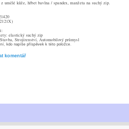
z umělé kůže, hřbet bavlna / spandex, manžeta na suchý zip.
21420
(2121X)
i:
ty: elastický suchý zip
Stavba, Strojírenství, Automobilový průmysl
ní, kdo napíše příspěvek k této položce.
at komentář