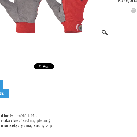
Kategori
ZE
 dlaně:
umělá kůže
 rukavice:
bavlna, pletený
 manžety:
guma, suchý zip