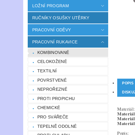
LOŽNÍ PROGRAM
RUČNÍKY OSUŠKY UTĚRKY
PRACOVNÍ ODĚVY
PRACOVNÍ RUKAVICE
KOMBINOVANÉ
CELOKOŽENÉ
TEXTILNÍ
POVRSTVENÉ
POPIS
NEPROŘEZNÉ
DISKU
PROTI PROPICHU
CHEMICKÉ
Materiál:
Materiál
PRO SVÁŘEČE
Materiál
Materiál
TEPELNĚ ODOLNÉ
Popis: