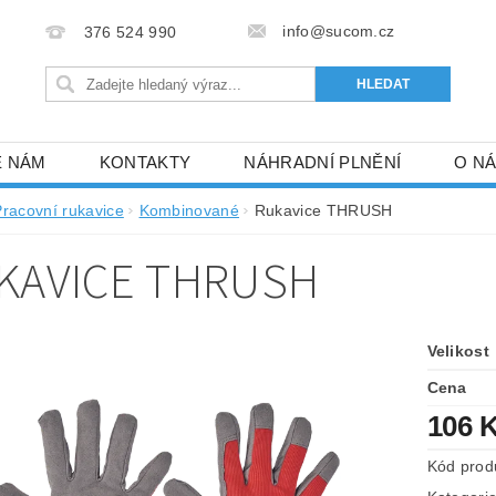
info@sucom.cz
376 524 990
E NÁM
KONTAKTY
NÁHRADNÍ PLNĚNÍ
O N
Pracovní rukavice
Kombinované
Rukavice THRUSH
KAVICE THRUSH
Velikost
Cena
106 
Kód prod