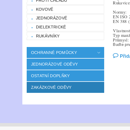
PROTI CHLADU
Rukavice 
KOVOVÉ
Normy:
EN ISO 
JEDNORÁZOVÉ
EN 388
DIELEKTRICKÉ
Vlastnost
Typ manže
RUKÁVNÍKY
Průmysl: 
Buďte prv
OCHRANNÉ POMŮCKY
Přid
JEDNORÁZOVÉ ODĚVY
OSTATNÍ DOPLŇKY
ZAKÁZKOVÉ ODĚVY