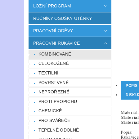
LOŽNÍ PROGRAM
RUČNÍKY OSUŠKY UTĚRKY
PRACOVNÍ ODĚVY
PRACOVNÍ RUKAVICE
KOMBINOVANÉ
CELOKOŽENÉ
TEXTILNÍ
POVRSTVENÉ
POPIS
NEPROŘEZNÉ
DISKU
PROTI PROPICHU
CHEMICKÉ
Materiál:
Materiál
PRO SVÁŘEČE
Materiál
TEPELNĚ ODOLNÉ
Popis:
Rukavice 