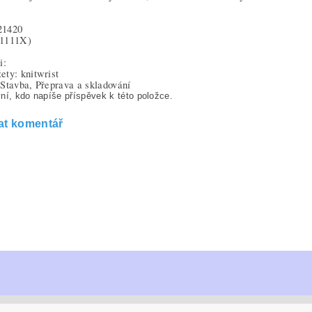
21420
(1111X)
i:
ty: knitwrist
Stavba, Přeprava a skladování
ní, kdo napíše příspěvek k této položce.
at komentář