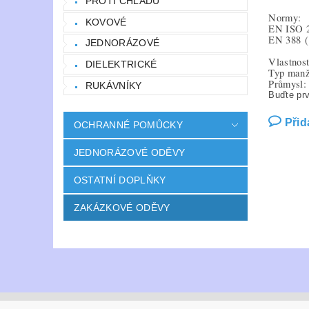
PROTI CHLADU
Normy:
KOVOVÉ
EN ISO 
EN 388
JEDNORÁZOVÉ
Vlastnost
DIELEKTRICKÉ
Typ manže
Průmysl: 
RUKÁVNÍKY
Buďte prv
Přid
OCHRANNÉ POMŮCKY
JEDNORÁZOVÉ ODĚVY
OSTATNÍ DOPLŇKY
ZAKÁZKOVÉ ODĚVY