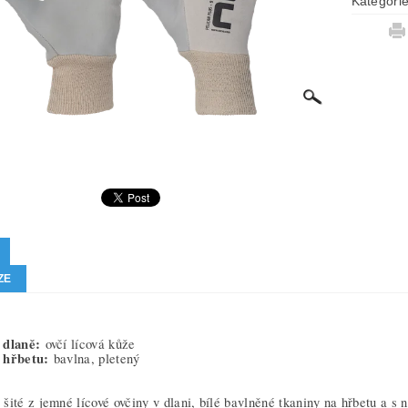
Kategori
ZE
 dlaně:
ovčí lícová kůže
 hřbetu:
bavlna, pletený
šité z jemné lícové ovčiny v dlani, bílé bavlněné tkaniny na hřbetu a s 