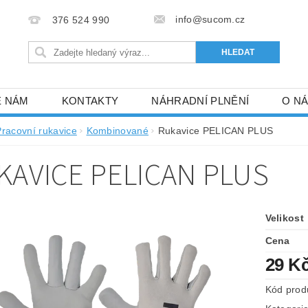
info@sucom.cz
376 524 990
E NÁM
KONTAKTY
NÁHRADNÍ PLNĚNÍ
O N
Pracovní rukavice
Kombinované
Rukavice PELICAN PLUS
KAVICE PELICAN PLUS
Velikost
Cena
29 K
Kód prod