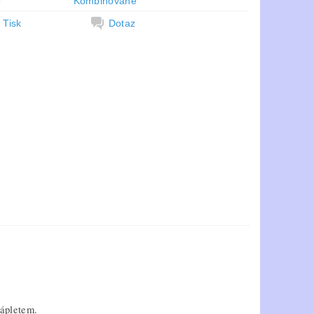
e
Kombinované
Tisk
Dotaz
nápletem.