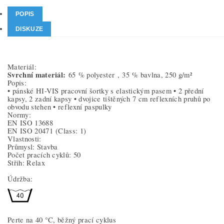
POPIS
DISKUZE
Materiál:
Svrchní materiál:
65 % polyester ,
35 % bavlna, 250 g/m²
Popis:
• pánské HI-VIS pracovní šortky s elastickým pasem • 2 přední
kapsy, 2 zadní kapsy • dvojice tištěných 7 cm reflexních pruhů po
obvodu stehen • reflexní paspulky
Normy:
EN ISO 13688
EN ISO 20471
(Class: 1)
Vlastnosti:
Průmysl: Stavba
Počet pracích cyklů: 50
Střih: Relax
Údržba:
Perte na 40 °C, běžný prací cyklus