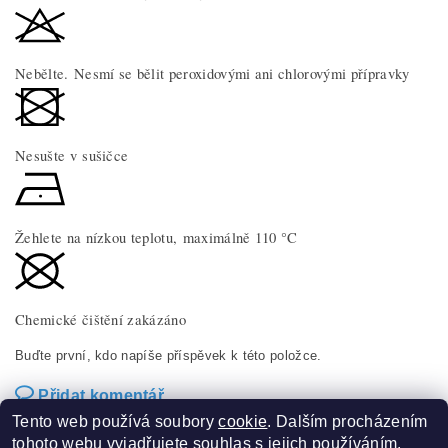
Nebělte. Nesmí se bělit peroxidovými ani chlorovými přípravky
Nesušte v sušičce
Žehlete na nízkou teplotu, maximálně 110 °C
Chemické čištění zakázáno
Buďte první, kdo napíše příspěvek k této položce.
Přidat komentář
Tento web používá soubory
cookie
. Dalším procházením
tohoto webu vyjadřujete souhlas s jejich používáním.