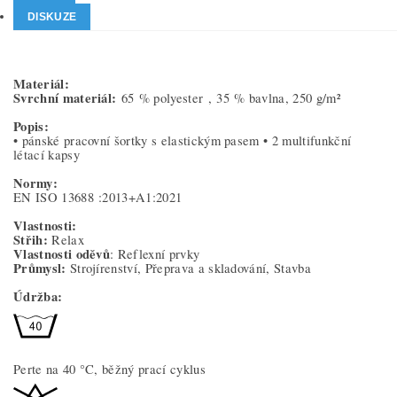
DISKUZE
Materiál:
Svrchní materiál:
65 % polyester ,
35 % bavlna, 250 g/m²
Popis:
• pánské pracovní šortky s elastickým pasem • 2 multifunkční
létací kapsy
Normy:
EN ISO 13688
:2013+A1:2021
Vlastnosti:
Střih:
Relax
Vlastnosti oděvů
: Reflexní prvky
Průmysl:
Strojírenství, Přeprava a skladování, Stavba
Údržba:
Perte na 40 °C, běžný prací cyklus