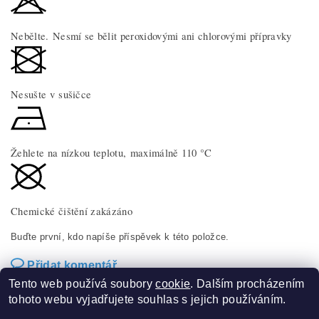
Nebělte. Nesmí se bělit peroxidovými ani chlorovými přípravky
Nesušte v sušičce
Žehlete na nízkou teplotu, maximálně 110 °C
Chemické čištění zakázáno
Buďte první, kdo napíše příspěvek k této položce.
Přidat komentář
Tento web používá soubory
cookie
. Dalším procházením
tohoto webu vyjadřujete souhlas s jejich používáním.