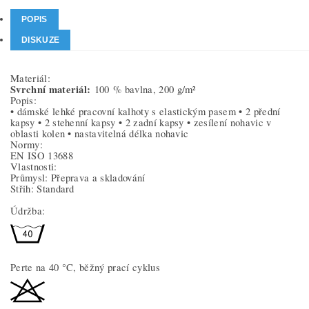
POPIS
DISKUZE
Materiál:
Svrchní materiál:
100 % bavlna, 200 g/m²
Popis:
• dámské lehké pracovní kalhoty s elastickým pasem • 2 přední
kapsy • 2 stehenní kapsy • 2 zadní kapsy • zesílení nohavic v
oblasti kolen • nastavitelná délka nohavic
Normy:
EN ISO 13688
Vlastnosti:
Průmysl: Přeprava a skladování
Střih: Standard
Údržba:
Perte na 40 °C, běžný prací cyklus