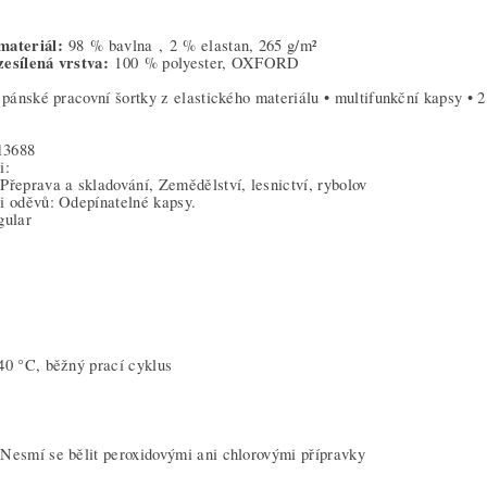
materiál:
98 % bavlna ,
2 % elastan, 265 g/m²
zesílená vrstva:
100 % polyester, OXFORD
í pánské pracovní šortky z elastického materiálu • multifunkční kapsy • 2
13688
i:
Přeprava a skladování, Zemědělství, lesnictví, rybolov
i oděvů: Odepínatelné kapsy.
gular
 40 °C, běžný prací cyklus
Nesmí se bělit peroxidovými ani chlorovými přípravky