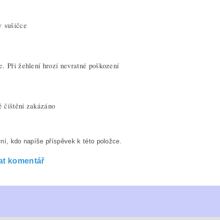
v sušičce
. Při žehlení hrozí nevratné poškození
 čištění zakázáno
ní, kdo napíše příspěvek k této položce.
at komentář