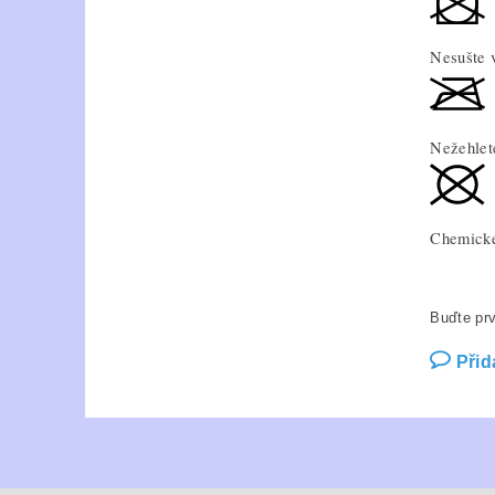
Nesušte 
Nežehlete
Chemické
Buďte prv
Přid