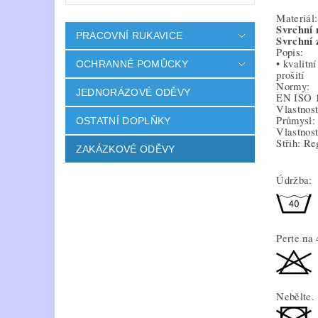
Materiál:
Svrchní 
PRACOVNÍ RUKAVICE
Svrchní 
Popis:
• kvalitn
OCHRANNÉ POMŮCKY
prošití
Normy:
JEDNORÁZOVÉ ODĚVY
EN ISO 
Vlastnost
Průmysl: 
OSTATNÍ DOPLŇKY
Vlastnost
Střih: Re
ZAKÁZKOVÉ ODĚVY
Údržba:
Perte na
Nebělte. 