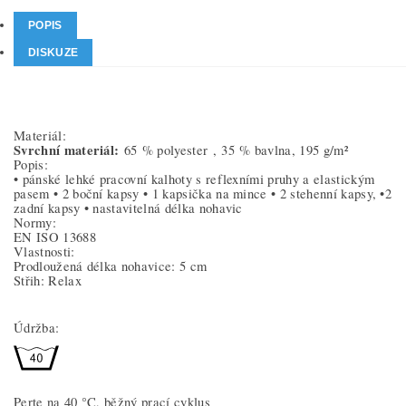
POPIS
DISKUZE
Materiál:
Svrchní materiál:
65 % polyester ,
35 % bavlna, 195 g/m²
Popis:
• pánské lehké pracovní kalhoty s reflexními pruhy a elastickým
pasem • 2 boční kapsy • 1 kapsička na mince • 2 stehenní kapsy, •2
zadní kapsy • nastavitelná délka nohavic
Normy:
EN ISO 13688
Vlastnosti:
Prodloužená délka nohavice: 5 cm
Střih: Relax
Údržba:
Perte na 40 °C, běžný prací cyklus