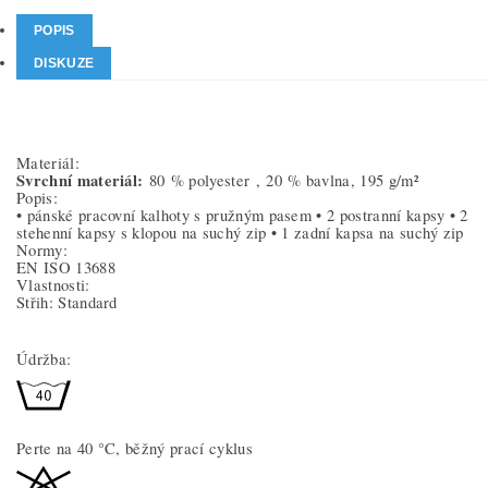
POPIS
DISKUZE
Materiál:
Svrchní materiál:
80 % polyester ,
20 % bavlna, 195 g/m²
Popis:
• pánské pracovní kalhoty s pružným pasem • 2 postranní kapsy • 2
stehenní kapsy s klopou na suchý zip • 1 zadní kapsa na suchý zip
Normy:
EN ISO 13688
Vlastnosti:
Střih: Standard
Údržba:
Perte na 40 °C, běžný prací cyklus