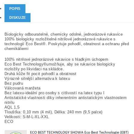
POPIS
DISKUZE
Biologicky odbouratelné, chemicky odolné, jednorázové rukavice
100% biologicky rozložitelné nitrilové jednorázové rukavice s
technologií Eco Best®. Poskytuje pohodlí, obratnost a ochranu před
chemikáliemi
100% nitrilové jednorázové rukavice s hladkým úchopem
Eco Best Technology®umožňuje, aby se rukavice biologicky
rozložily po likvidaci na skládce.
Druhá kůže fit pocit pohodlí a obratnost
Výrazně silnější alternativa k latexu
Bez pudru
Válcovaná manžeta
Bez latexu-ideální pro osoby s citlivostí na latex typu I
Antistatické vlastnosti díky inherentním antistatickým vlastnostem
nitrilu
AQL 1,5
Tloušťka: 0,10 mm (4 mil), Délka: 240 mm (9,5 palce)
Velikosti: S-M-L-XL-XXL
ECO