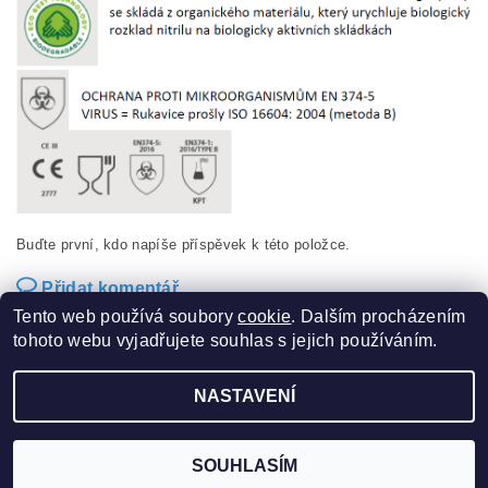
Buďte první, kdo napíše příspěvek k této položce.
Přidat komentář
Tento web používá soubory
cookie
. Dalším procházením
tohoto webu vyjadřujete souhlas s jejich používáním.
NASTAVENÍ
2026 ©
Sucom production s.r.o.
, všechna práva vyhrazena
Vytvořil Shoptet
SOUHLASÍM