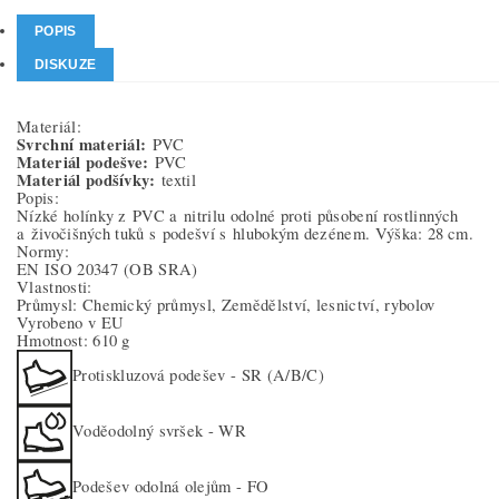
POPIS
DISKUZE
Materiál:
Svrchní materiál:
PVC
Materiál podešve:
PVC
Materiál podšívky:
textil
Popis:
Nízké holínky z PVC a nitrilu odolné proti působení rostlinných
a živočišných tuků s podešví s hlubokým dezénem. Výška: 28 cm.
Normy:
EN ISO 20347
(OB SRA)
Vlastnosti:
Průmysl: Chemický průmysl, Zemědělství, lesnictví, rybolov
Vyrobeno v EU
Hmotnost: 610 g
Protiskluzová podešev - SR (A/B/C)
Voděodolný svršek - WR
Podešev odolná olejům - FO