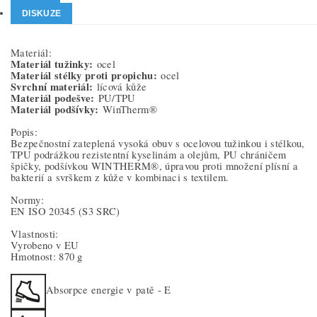
DISKUZE
Materiál:
Materiál tužinky:
ocel
Materiál stélky proti propichu:
ocel
Svrchní materiál:
lícová kůže
Materiál podešve:
PU/TPU
Materiál podšívky:
WinTherm®
Popis:
Bezpečnostní zateplená vysoká obuv s ocelovou tužinkou i stélkou,
TPU podrážkou rezistentní kyselinám a olejům, PU chráničem
špičky, podšívkou WINTHERM®, úpravou proti množení plísní a
bakterií a svrškem z kůže v kombinaci s textilem.
Normy:
EN ISO 20345
(S3 SRC)
Vlastnosti:
Vyrobeno v EU
Hmotnost: 870 g
Absorpce energie v patě - E