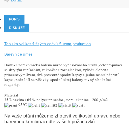
POPIS
DISKUZE
Tabulka velikostí šitých oděvů Sucom production
Barevnice směs
Dámská zdravotnická halena
mírně vypasovaného střihu
, celopropínací
se skrytým zapínáním, zakončená rozhalenkou, vpředu
členěna
princesovým švem
, dvě prostorné spodní kapsy a jedna menší náprsní
kapsa, zadní díl se záševky, spodní okraj haleny rovný s bočními
rozparky.
Materiál:
35% bavlna / 65 % polyester, sanfor., merc., tkanina - 200 g/m2
95°C
Na vaše přání můžeme zhotovit velikostní úpravu nebo
barevnou kombinaci dle vašich požadavků.