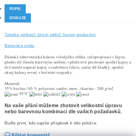
POPIS
DISKUZE
Tabulka velikostí šitých oděvů Sucom production
Barevnice směs
Dámská zdravotnická halena volnějšího střihu, celopropínací s légou,
přední díl členěn barevným sedlem
, vpředu dvě prostorné spodní kapsy a
dvě menší náprsní kapsy s ozdobnou lištou, zadní díl hladký, spodní
okraj haleny rovný s bočními rozparky.
Materiál:
35% bavlna / 65 % polyester, sanfor., merc., tkanina - 200 g/m2
95°C
Na vaše přání můžeme zhotovit velikostní úpravu
nebo barevnou kombinaci dle vašich požadavků.
Buďte první, kdo napíše příspěvek k této položce.
Přidat komentář