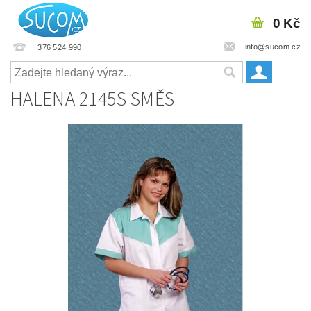
0 Kč
info@sucom.cz
376 524 990
HALENA 2145S SMĚS